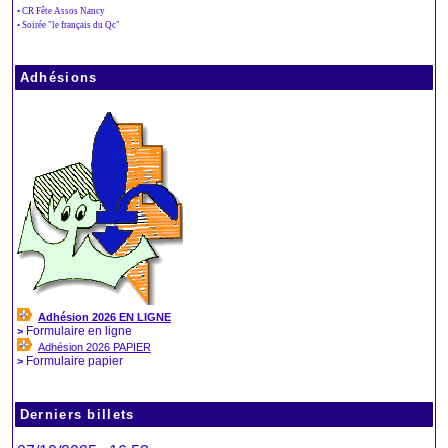
• CR Fête Assos Nancy
• Soirée "le français du Qc"
Adhésions
Adhésion 2026 EN LIGNE
Formulaire en ligne
>
Adhésion 2026 PAPIER
Formulaire papier
>
Derniers billets