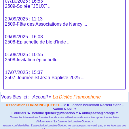
07/10/2025 : 16:53
2509-Soirée "JEUX" ...
29/09/2025 : 11:13
2509-Fête des Associations de Nancy ...
09/09/2025 : 16:03
2508-Epluchette de blé d'Inde ...
01/08/2025 : 10:55
2508-Invitation épluchette ...
17/07/2025 : 15:37
2507-Journée St Jean-Baptiste 2025 ...
Vous êtes ici :
Accueil
»
La Dictée Francophone
Association LORRAINE-QUÉBEC
- MJC Pichon boulevard Recteur Senn -
54000 NANCY
Courriels :► lorraine.quebec@wanadoo.fr ►animjasette@orange.fr
Toutes les informations fournies lors de votre adhésion ou de votre inscription à notre lettre
d’informations ‘La Jasette de Lorraine-Québec »
restent confidentielles. L’association Lorraine-Québec ne partage pas, ne vend pas, et ne loue pas vos