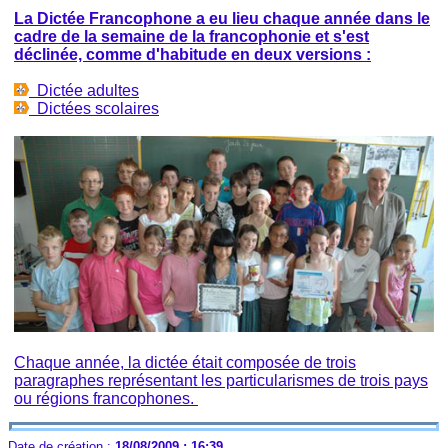
La Dictée Francophone a eu lieu chaque année
dans le
cadre de la semaine de la francophonie et s'est
déclinée, comme d'habitude en deux versions :
Dictée adultes
Dictées scolaires
Chaque année, la dictée était composée de trois
paragraphes représentant les particularismes de trois pays
ou régions francophones.
Date de création :
18/08/2009 : 16:39