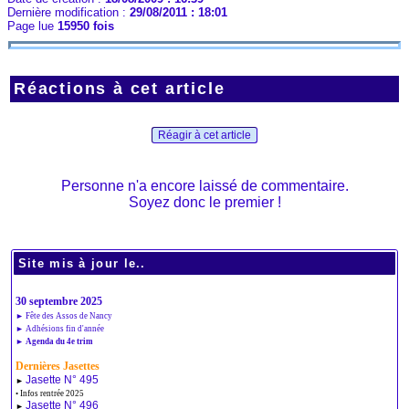
Dernière modification :
29/08/2011 : 18:01
Page lue
15950 fois
Réactions à cet article
Réagir à cet article
Personne n'a encore laissé de commentaire.
Soyez donc le premier !
Site mis à jour le..
30 septembre 2025
► Fête des Assos de Nancy
► Adhésions fin d'année
► Agenda du 4e trim
Dernières Jasettes
Jasette N° 495
►
• Infos rentrée 2025
Jasette N° 496
►