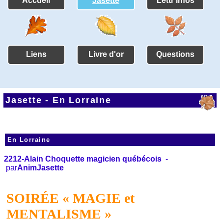
Accueil
Jasette
Lettr'infos
Liens
Livre d'or
Questions
Jasette -
En Lorraine
En Lorraine
2212-Alain Choquette magicien québécois
-
par
AnimJasette
SOIRÉE « MAGIE et
MENTALISME »