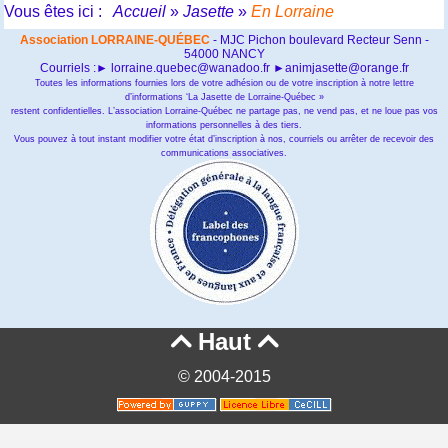
Vous êtes ici :
Accueil
»
Jasette
»
En Lorraine
Association LORRAINE-QUÉBEC
- MJC Pichon boulevard Recteur Senn -
54000 NANCY
Courriels :► lorraine.quebec@wanadoo.fr ►animjasette@orange.fr
Toutes les informations fournies lors de votre adhésion ou de votre inscription à notre lettre
d’informations ‘La Jasette de Lorraine-Québec »
restent confidentielles. L’association Lorraine-Québec ne partage pas, ne vend pas, et ne loue pas vos
informations personnelles à des tiers.
Vous pouvez à tout instant modifier votre état d’inscription à nos, courriels ou arrêter de recevoir des
communications associatives.
Haut


© 2004-2015