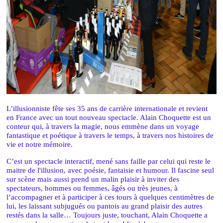
L’illusionniste fête ses 35 ans de carrière internationale et revient
en France avec un tout nouveau spectacle. Alain Choquette est un
conteur qui, à travers la magie, nous emmène dans un voyage
fantastique et poétique à travers le temps, à travers nos histoires de
vie et notre mémoire.
C’est un spectacle interactif, mené sans faille par celui qui reste le
maitre de l'illusion, avec poésie, fantaisie et humour. Il fascine seul
sur scène mais aussi prend un malin plaisir à inviter des
spectateurs, hommes ou femmes, âgés ou très jeunes, à
l’accompagner et à participer à ces tours à quelques centimètres de
lui, les laissant subjugués ou pantois au grand plaisir des autres
restés dans la salle… Toujours juste, touchant, Alain Choquette a