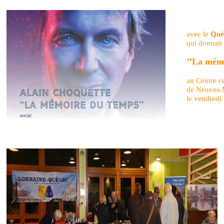
avec le
Qué
qui donnait
’’La mém
au Centre cu
de Neuves-
le vendred