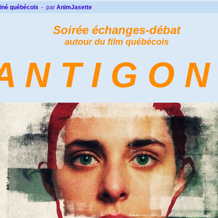
iné québécois
- par
AnimJasette
Soirée échanges-débat
autour du film québécois
A N T I G O N