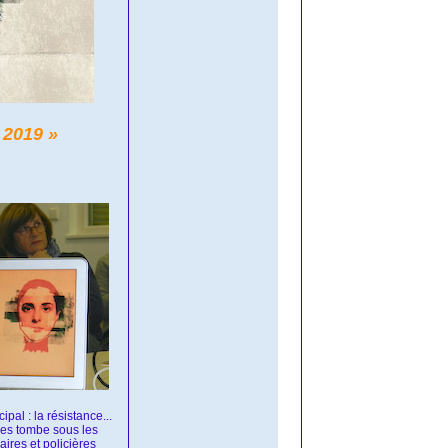
 2019 »
al : la résistance...
ères tombe sous les
iaires et policières