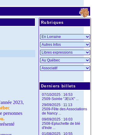
Rubriques
Derniers billets
07/10/2025 : 16:53
2509-Soirée "JEUX" ...
l’année 2023,
29/09/2025 : 11:13
uébec
2509-Fête des Associations
de personnes
de Nancy ...
ou.
09/09/2025 : 16:03
 présenté
2508-Epluchette de blé
d'Inde ...
01/08/2025 : 10:55
humour...