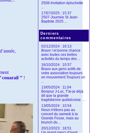
2508-Invitation épluchette
...
17/07/2025 : 15:37
2507-Journée St Jean-
Baptiste 2025 ...
Derniers
commentaires
02/12/2024 : 18:13
 d’année,
Bravo ! et bonne chance
avec toutes ces belles
activités du temps des ...
16/10/2024 : 10:57
Bravo aux gens actifs de
ement
votre association toujours
’’ couarail ’’
!
en mouvement.Toujours un
...
13/05/2024 : 11:04
Bonjour J-Luc, T'ai-je déjà
dit que la grande
tragédienne québécoise ...
13/05/2024 : 10:54
Nous n'étions pas au
concert du samedi à la
Grande Fosse, mais au
brunch du ...
20/12/2023 : 18:51
Un grand merci d'avoir