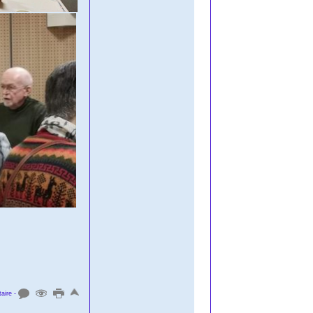
aire -