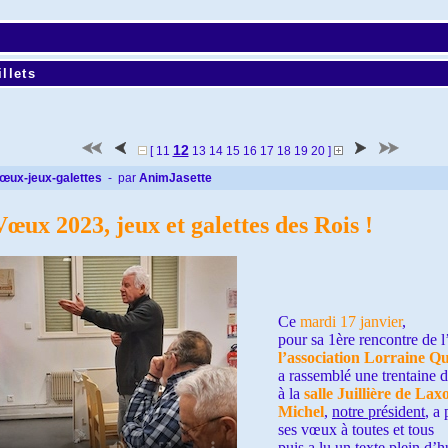
llets
12
[
11
13
14
15
16
17
18
19
20
]
œux-jeux-galettes
- par
AnimJasette
Vœux 2023, jeux et galettes des Rois !
Ce
mardi 17 janvier
,
pour sa 1ère rencontre de 
l’association Lorraine Q
a rassemblé une trentaine 
à la
salle Juillière de Lax
Michel
,
notre président
, a
ses vœux à toutes et tous
puis a lu un texte plein d’