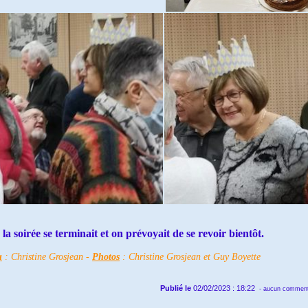
la soirée se terminait et on prévoyait de se revoir bientôt.
u
: Christine Grosjean -
Photos
: Christine Grosjean et Guy Boyette
Publié le
02/02/2023 : 18:22
- aucun comment