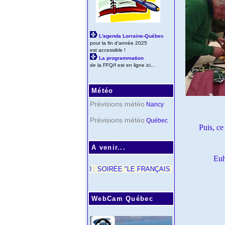
L'agenda Lorraine-Québec
pour la fin d'année 2025
est accessible !
La programmation
de la FFQ/f est en ligne ici...
Météo
Prévisions météo
Nancy
Prévisions météo
Québec
Puis, ce
A venir...
Euh
< 21/10 : SOIRÉE "LE FRANÇAIS DU QUÉBEC - SALLE JUILL
WebCam Québec