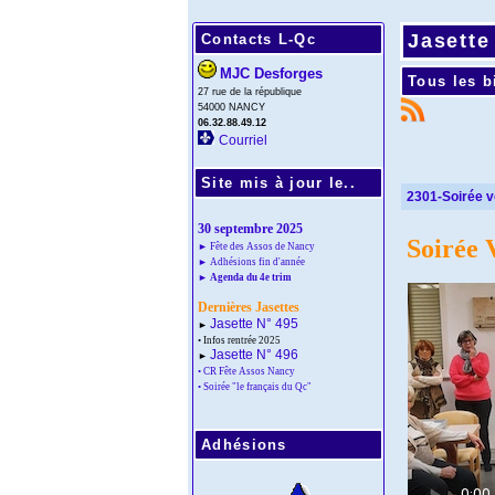
Jasette
Contacts L-Qc
MJC Desforges
Tous les bi
27 rue de la république
54000 NANCY
06.32.88.49.12
Courriel
Site mis à jour le..
2301-Soirée v
30 septembre 2025
Soirée 
► Fête des Assos de Nancy
► Adhésions fin d'année
► Agenda du 4e trim
Dernières Jasettes
Jasette N° 495
►
• Infos rentrée 2025
Jasette N° 496
►
• CR Fête Assos Nancy
• Soirée "le français du Qc"
Adhésions