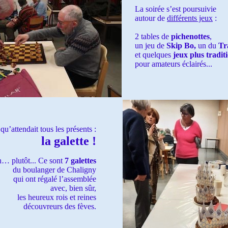
La soirée s’est poursuivie
autour de
différents jeux
:
2 tables de
pichenottes
,
un jeu de
Skip Bo,
un du
Tr
et quelques
jeux plus tradit
pour amateurs éclairés...
 qu’attendait tous les présents :
la galette !
… plutôt... Ce sont
7 galettes
du boulanger de Chaligny
IÈRE - LAXOU 20H >
qui ont régalé l’assemblée
avec, bien sûr,
les heureux rois et reines
découvreurs des fèves.