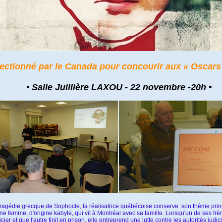
lectionné par le Canada pour concourir aux « Oscars
• Salle Juillière LAXOU - 22 novembre -20h •
tragédie grecque de Sophocle, la réalisatrice québécoise conserve son thème princip
une femme, d'origine kabyle, qui vit à Montréal avec sa famille. Lorsqu'un de ses fr
cier et que l'autre finit en prison, elle entreprend une lutte contre les autorités judic